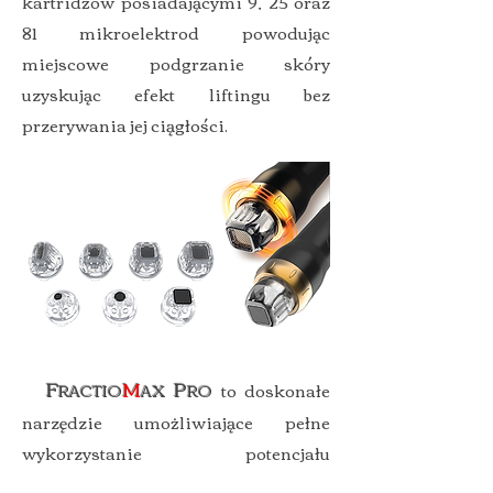
kartridżów posiadającymi 9, 25 oraz
81 mikroelektrod powodując
miejscowe podgrzanie skóry
uzyskując efekt liftingu bez
przerywania jej ciągłości.
F
M
P
to doskonałe
RACTIO
AX
RO
narzędzie umożliwiające pełne
wykorzystanie potencjału
radiofrekwencji mikroigłowej