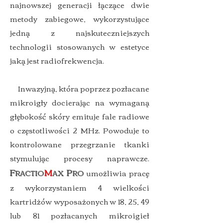
najnowszej generacji łączące dwie
metody zabiegowe, wykorzystujące
jedną z najskuteczniejszych
technologii stosowanych w estetyce
jaką jest radiofrekwencja.
Inwazyjną, która poprzez pozłacane
mikroigły docierając na wymaganą
głębokość skóry emituje fale radiowe
o częstotliwości 2 MHz. Powoduje to
kontrolowane przegrzanie tkanki
stymulując procesy naprawcze.
F
M
P
umożliwia pracę
RACTIO
AX
RO
z wykorzystaniem 4 wielkości
kartridżów wyposażonych w 18, 25, 49
lub 81 pozłacanych mikroigieł