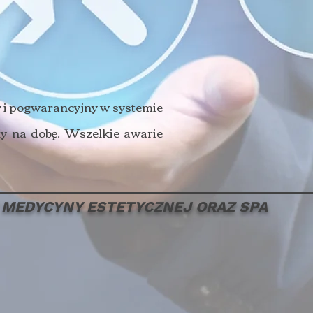
y i pogwarancyjny w systemie
ny na dobę. Wszelkie awarie
MEDYCYNY ESTETYCZNEJ ORAZ SPA