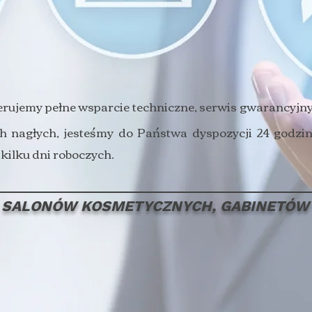
erujemy pełne wsparcie techniczne, serwis gwarancyjn
h nagłych, jesteśmy do Państwa dyspozycji 24 godzi
kilku dni roboczych.
 SALONÓW KOSMETYCZNYCH, GABINETÓW 